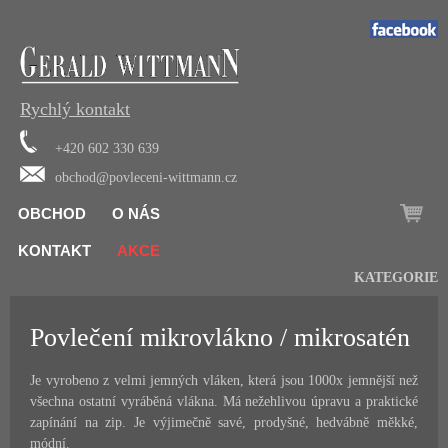
Rychlý kontakt
+420 602 330 639
obchod@povleceni-wittmann.cz
OBCHOD
O NÁS
KONTAKT
AKCE
KATEGORIE
Povlečení mikrovlákno / mikrosatén
Je vyrobeno z velmi jemných vláken, která jsou 1000x jemnější než
všechna ostatní vyráběná vlákna. Má nežehlivou úpravu a praktické
zapínání na zip. Je výjimečně savé, prodyšné, hedvábně měkké,
módní.